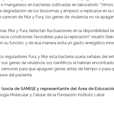
 o manganeso en bacterias cultivadas en laboratorio. “Vimo
la degradación de los lisosomas y empezó a replicarse en la c
 carecen de Mur y Fur4, los genes de virulencia no se apagan
nas Mur y Fur4 detectan fluctuaciones en la disponibilidad d
hacia condiciones favorables para la replicación”, resaltó Sie
 su función, y de esa manera evita un gasto energético inne
los reguladores Fur4 y Mur esta bacteria usaría señales del 
s genes de virulencia, los científicos le habrían encontrado u
 sensores para que apaguen genes antes de tiempo o para q
mune del paciente.
r (socia de SAMIGE y representante del Área de Educación 
ogía Molecular y Celular de la Fundación Instituto Leloir.