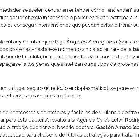
medades se suelen centrar en entender cómo “encienden” su a
ar gastar energía innecesaria o poner en alerta extrema al 
ca es conseguir intervenciones que puedan evitar o frenar su
lecular y Celular
, que dirige
Ángeles Zorreguieta (socia d
e dos proteínas –hasta ese momento sin caracterizar– de la
ba
erior de la célula, un rol fundamental para consolidar el ava
apagarse” a los genes que sintetizan otros tipos de proteínas
 en un lugar seguro (el retículo endoplasmático), se pone en 
es esfuerzos solamente a replicarse.
ión de homeostasis de metales y factores de virulencia dentro
 para esta bacteria”, resaltó a la Agencia CyTA-Leloir
Rodri
ró el trabajo que tiene al becario doctoral
Gastón Amato (so
l utilidad para el diseño de futuras estrategias para tratar in