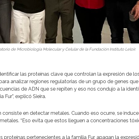
torio de Microbiología Molecular y Celular de la Fundación Instituto Leloir.
dentificar las proteínas clave que controlan la expresión de los
para analizar regiones regulatorias de un grupo de genes que 
cuencias de ADN que se repiten y eso nos condujo a la identif
 Fur”, explicó Sieira.
 consiste en detectar metales. Cuando eso ocurre, se induce 
tales. “Eso evita que estos lleguen a concentraciones tóxica
 proteínas pertenecientes a la familia Fur, apagan la expresió