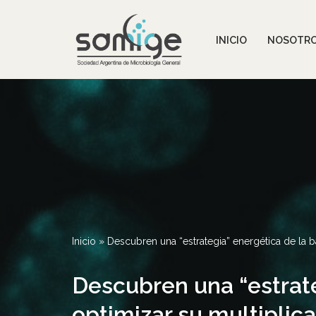
Ir
INICIO
NOSOTR
al
contenido
Inicio
»
Descubren una “estrategia” energética de la ba
Descubren una “estrate
optimizar su multiplic