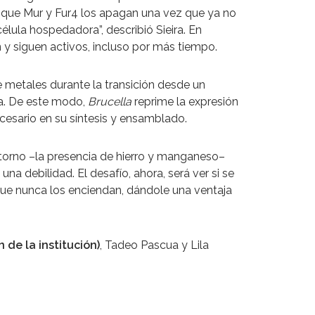
s que Mur y Fur4 los apagan una vez que ya no
élula hospedadora”, describió Sieira. En
 y siguen activos, incluso por más tiempo.
e metales durante la transición desde un
ira. De este modo,
Brucella
reprime la expresión
cesario en su síntesis y ensamblado.
entorno –la presencia de hierro y manganeso–
na debilidad. El desafío, ahora, será ver si se
ue nunca los enciendan, dándole una ventaja
de la institución)
, Tadeo Pascua y Lila