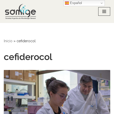
Español
Ir
al
contenido
Inicio
»
cefiderocol
cefiderocol