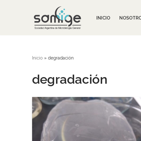
Ir
INICIO
NOSOTR
al
contenido
Inicio
»
degradación
degradación