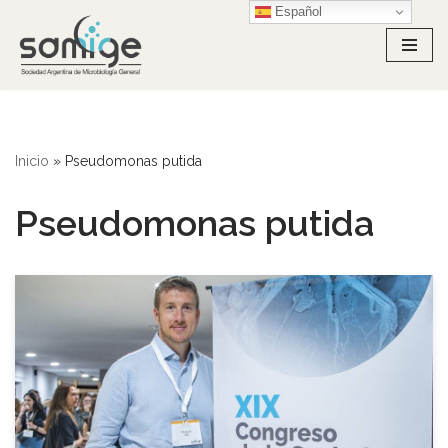
Español
Ir
al
contenido
Inicio
»
Pseudomonas putida
Pseudomonas putida